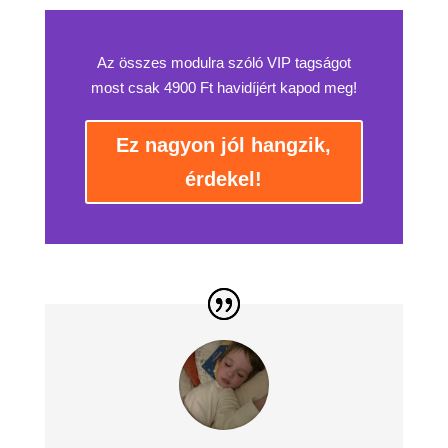
Az összes modulra szóló VIP tagságot
most csak 4900 Ft havidíjért kapod meg!
Ez nagyon jól hangzik,
érdekel!