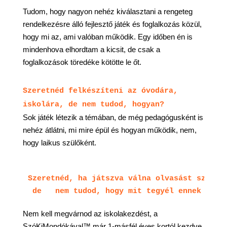
Tudom, hogy nagyon nehéz kiválasztani a rengeteg
rendelkezésre álló fejlesztő játék és foglalkozás közül,
hogy mi az, ami valóban működik. Egy időben én is
mindenhova elhordtam a kicsit, de csak a
foglalkozások töredéke kötötte le őt.
Szeretnéd felkészíteni az óvodára,
iskolára, de nem tudod, hogyan?
Sok játék létezik a témában, de még pedagógusként is
nehéz átlátni, mi mire épül és hogyan működik, nem,
hogy laikus szülőként.
Szeretnéd, ha játszva válna olvasást szeret
 de   nem tudod, hogy mit tegyél ennek érde
Nem kell megvárnod az iskolakezdést, a
SzóKiMondókával™ már 1-másfél éves kortól kezdve