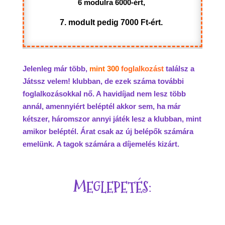
6 modulra 6000-ért,
7. modult pedig 7000 Ft-ért.
Jelenleg már több,
mint 300
foglalkozást
találsz a
Játssz velem! klubban, de ezek száma további
foglalkozásokkal nő. A havidíjad nem lesz több
annál, amennyiért beléptél akkor sem, ha már
kétszer, háromszor annyi játék lesz a klubban, mint
amikor beléptél. Árat csak az új belépők számára
emelünk.
A tagok számára a díjemelés kizárt.
MEGLEPETÉS: