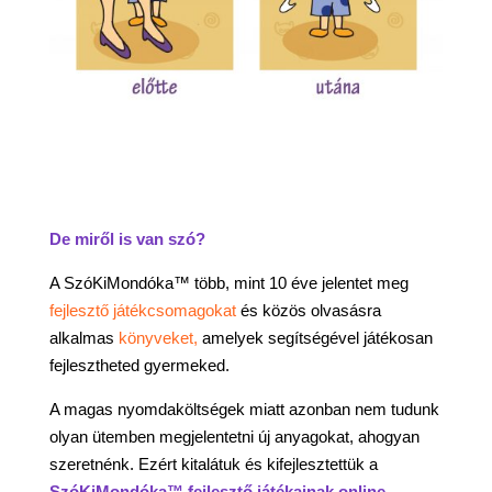
De miről is van szó?
A SzóKiMondóka™ több, mint 10 éve jelentet meg
fejlesztő játékcsomagokat
és közös olvasásra
alkalmas
könyveket,
amelyek segítségével játékosan
fejlesztheted gyermeked.
A magas nyomdaköltségek miatt azonban nem tudunk
olyan ütemben megjelentetni új anyagokat, ahogyan
szeretnénk. Ezért kitalátuk és kifejlesztettük a
SzóKiMondóka™ fejlesztő játékainak online