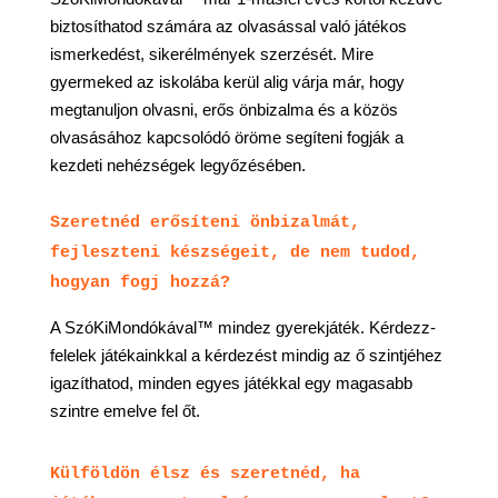
biztosíthatod számára az olvasással való játékos
ismerkedést, sikerélmények szerzését. Mire
gyermeked az iskolába kerül alig várja már, hogy
megtanuljon olvasni, erős önbizalma és a közös
olvasásához kapcsolódó öröme segíteni fogják a
kezdeti nehézségek legyőzésében.
Szeretnéd erősíteni önbizalmát,
fejleszteni készségeit, de nem tudod,
hogyan fogj hozzá?
A SzóKiMondókával™ mindez gyerekjáték. Kérdezz-
felelek játékainkkal a kérdezést mindig az ő szintjéhez
igazíthatod, minden egyes játékkal egy magasabb
szintre emelve fel őt.
Külföldön élsz és szeretnéd, ha