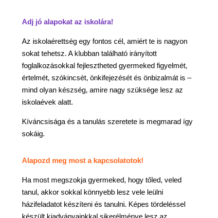
Adj jó alapokat az iskolára!
Az iskolaérettség egy fontos cél, amiért te is nagyon
sokat tehetsz. A klubban található irányított
foglalkozásokkal fejlesztheted gyermeked figyelmét,
értelmét, szókincsét, önkifejezését és önbizalmát is –
mind olyan készség, amire nagy szüksége lesz az
iskolaévek alatt.
Kíváncsisága és a tanulás szeretete is megmarad így
sokáig.
Alapozd meg most a kapcsolatotok!
Ha most megszokja gyermeked, hogy tőled, veled
tanul, akkor sokkal könnyebb lesz vele leülni
házifeladatot készíteni és tanulni. Képes tördeléssel
készült kiadványainkkal sikerélménye lesz az