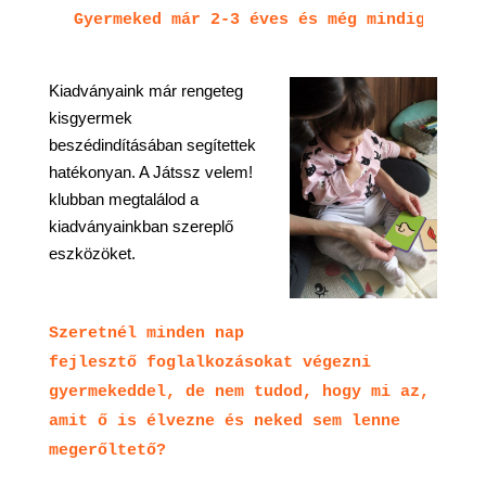
Gyermeked már 2-3 éves és még mindig nem b
Kiadványaink már rengeteg
kisgyermek
beszédindításában segítettek
hatékonyan. A Játssz velem!
klubban megtalálod a
kiadványainkban szereplő
eszközöket.
Szeretnél minden nap
fejlesztő foglalkozásokat végezni
gyermekeddel, de nem tudod, hogy mi az,
amit ő is élvezne és neked sem lenne
megerőltető?