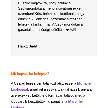
Büszke vagyok rá, hogy nálunk a
Szókimondóka a menő a divatmesékkel
szemben! Köszönöm az alkotóknak, hogy
ennek a különleges utazásnak a részese
lehetek a kisfiammal! A Szókimondókával
garantált a minőségi időtöltés!
❤️
🙏🏻
Harcz Judit
Mit kapsz, ha belépsz?
A Család fejezetben találkozhatsz ezzel a
Móna fej
kirakóssal,
amellyel a szókártyákkal játszik anya a
gyerekekkel. Letölthető formában találod meg a
klubban. Elkészítettük fiú párját is, a
Marci fej
kirakóst.