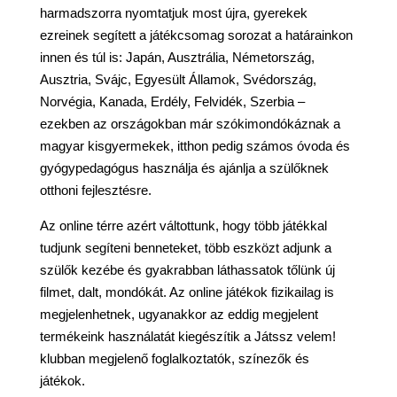
harmadszorra nyomtatjuk most újra, gyerekek
ezreinek segített a játékcsomag sorozat a határainkon
innen és túl is: Japán, Ausztrália, Németország,
Ausztria, Svájc, Egyesült Államok, Svédország,
Norvégia, Kanada, Erdély, Felvidék, Szerbia –
ezekben az országokban már szókimondókáznak a
magyar kisgyermekek, itthon pedig számos óvoda és
gyógypedagógus használja és ajánlja a szülőknek
otthoni fejlesztésre.
Az online térre azért váltottunk, hogy több játékkal
tudjunk segíteni benneteket, több eszközt adjunk a
szülők kezébe és gyakrabban láthassatok tőlünk új
filmet, dalt, mondókát. Az online játékok fizikailag is
megjelenhetnek, ugyanakkor az eddig megjelent
termékeink használatát kiegészítik a Játssz velem!
klubban megjelenő foglalkoztatók, színezők és
játékok.