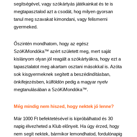
segítségével, vagy szókártyás játékainkat és te is
megtapasztalod azt a csodát, hog milyen gyorsan
tanul meg szavakat kimondani, vagy felismerni
gyermeked.
Őszintén mondhatom, hogy az egész
SzóKiMondóka™ azért született meg, mert saját
kislányom olyan jól reagált a szókártyákra, hogy ezt a
tapasztalatot meg akartam osztani másokkal is. Azóta
sok kisgyermeknek segített a beszédindításban,
önkifejezésben, külföldön pedig a magyar nyelv
megtanulásában a SzóKiMondóka™.
Még mindig nem hiszed, hogy nektek jó lenne?
Már 1000 Ft befektetésével is kipróbálhatod és 30
napig élvezheted a Klub előnyeit. Ha úgy érzed, hogy
nem segít nektek, bármikor lemondhatod, fordulónapig