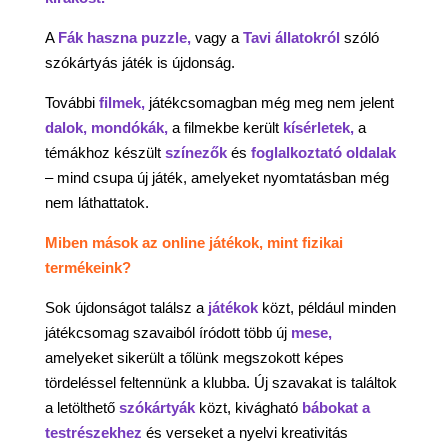
A
Fák haszna puzzle,
vagy a
Tavi állatokról
szóló
szókártyás játék is újdonság.
További
filmek,
játékcsomagban még meg nem jelent
dalok, mondókák,
a filmekbe került
kísérletek,
a
témákhoz készült
színezők
és
foglalkoztató oldalak
– mind csupa új játék, amelyeket nyomtatásban még
nem láthattatok.
Miben mások az online játékok, mint fizikai
termékeink?
Sok újdonságot találsz a
játékok
közt, például minden
játékcsomag szavaiból íródott több új
mese,
amelyeket sikerült a tőlünk megszokott képes
tördeléssel feltennünk a klubba. Új szavakat is találtok
a letölthető
szókártyák
közt, kivágható
bábokat a
testrészekhez
és verseket a nyelvi kreativitás