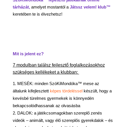
tárházát,
amelyet mostantól a
Játssz velem! klub™
keretében te is élvezhetsz!
Mit is jelent ez?
7 modulban találsz fejlesztő foglalkozásokhoz
szükséges kellékeket a klubban:
MESÉK: minden SzóKiMondóka™ mese az
általunk kifejlesztett
képes tördeléssel
készült, hogy a
kevésbé türelmes gyermekek is könnyedén
bekapcsolódhassanak az olvasásba
DALOK: a játékcsomagokban szereplő zenés
videók – animált, vagy élő szereplős gyerekdalok – és