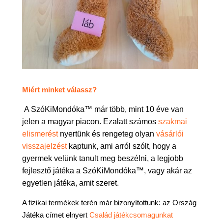
Miért minket válassz?
A SzóKiMondóka™ már több, mint 10 éve van
jelen a magyar piacon. Ezalatt számos
szakmai
elismerést
nyertünk és rengeteg olyan
vásárlói
visszajelzést
kaptunk, ami arról szólt, hogy a
gyermek velünk tanult meg beszélni, a legjobb
fejlesztő játéka a SzóKiMondóka™, vagy akár az
egyetlen játéka, amit szeret.
A fizikai termékek terén már bizonyítottunk: az Ország
Játéka címet elnyert
Család játékcsomagunkat