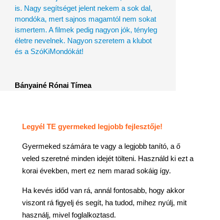
is. Nagy segítséget jelent nekem a sok dal,
mondóka, mert sajnos magamtól nem sokat
ismertem. A filmek pedig nagyon jók, tényleg
életre nevelnek. Nagyon szeretem a klubot
és a SzóKiMondókát!
Bányainé Rónai Tímea
Legyél TE gyermeked legjobb fejlesztője!
Gyermeked számára te vagy a legjobb tanító, a ő
veled szeretné minden idejét tölteni. Használd ki ezt a
korai években, mert ez nem marad sokáig így.
Ha kevés időd van rá, annál fontosabb, hogy akkor
viszont rá figyelj és segít, ha tudod, mihez nyúlj, mit
használj, mivel foglalkoztasd.