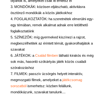
olyanok is, amelyeket csak itt érhetsz el
MONDÓKÁK: közösen eljátszható, aktivitásra
ösztönző mondókák a közös játékokhoz
FOGLALKOZTATÓK: ha szeretnétek elmerülni egy-
egy témában, remek alkalmat adnak erre letölthető
foglalkoztatóink
SZÍNEZŐK: míg gyermeked kiszínezi a rajzot,
megbeszélhetitek az érintett témát, gyakorolhatjátok a
szavakat
JÁTÉKOK: a
Család filmben
látható kirakós és még
sok más, hasonló szókártyás játék közös családi
szórakozáshoz
FILMEK: passzív ücsörgés helyett interaktív,
megmozgató filmek, amelyeket a
játékcsomag
sorozatból
ismerhetsz: közben felállunk,
mondókázunk, szavakat tanulunk…