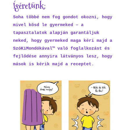
Ígéretünk:
Soha többé nem fog gondot okozni, hogy
mivel kösd le gyermeked – a
tapasztalatok alapján garantáljuk
neked, hogy gyermeked maga kéri majd a
SzóKiMondókával™ való foglalkozást és
fejlődése annyira látványos lesz, hogy
mások is kérik majd a receptet.