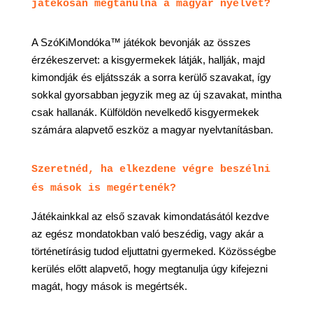
játékosan megtanulná a magyar nyelvet?
A SzóKiMondóka™ játékok bevonják az összes
érzékeszervet: a kisgyermekek látják, hallják, majd
kimondják és eljátsszák a sorra kerülő szavakat, így
sokkal gyorsabban jegyzik meg az új szavakat, mintha
csak hallanák. Külföldön nevelkedő kisgyermekek
számára alapvető eszköz a magyar nyelvtanításban.
Szeretnéd, ha elkezdene végre beszélni
és mások is megértenék?
Játékainkkal az első szavak kimondatásától kezdve
az egész mondatokban való beszédig, vagy akár a
történetírásig tudod eljuttatni gyermeked. Közösségbe
kerülés előtt alapvető, hogy megtanulja úgy kifejezni
magát, hogy mások is megértsék.