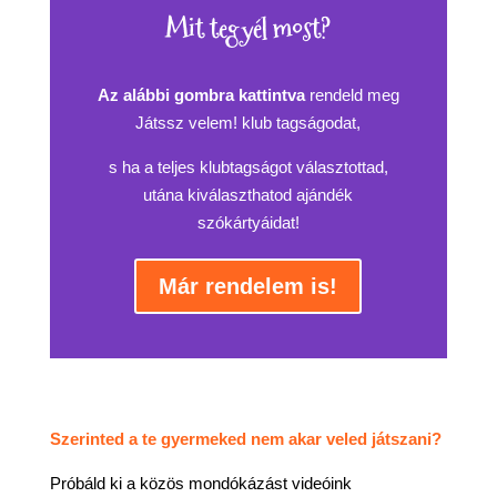
Mit tegyél most?
Az alábbi gombra kattintva
rendeld meg
Játssz velem! klub tagságodat,
s ha a teljes klubtagságot választottad,
utána kiválaszthatod ajándék
szókártyáidat!
Már rendelem is!
Szerinted a te gyermeked nem akar veled játszani?
Próbáld ki a közös mondókázást videóink