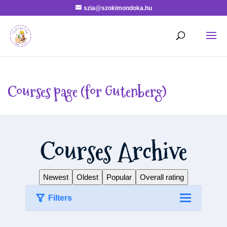
szia@szokimondoka.hu
Courses page (for Gutenberg)
Courses Archive
Newest
Oldest
Popular
Overall rating
Filters