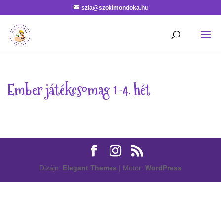
szia@szokimondoka.hu
Ember játékcsomag 1-4. hét
Dizájn:
Elegant Themes
| Motor:
WordPress