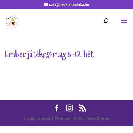
szia@szokimondoka.hu
Ember játékcsomag 5-12. hét
Dizájn:
Elegant Themes
| Motor:
WordPress