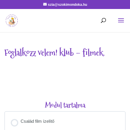
szia@szokimondoka.hu
Foglalkozz velem! klub – filmek
Modul tartalma
Család film ízelítő