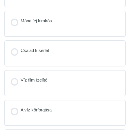
Móna fej kirakós
Család kísérlet
Víz film ízelítő
A víz körforgása