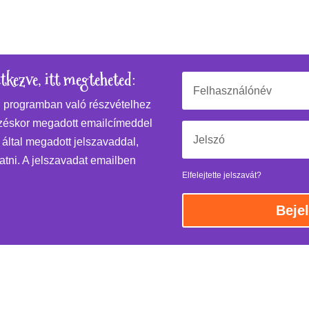
kezve, itt megteheted:
!
programban való részvételhez
kezéskor megadott emailcímeddel
 által megadott jelszavaddal,
atni. A jelszavadat emailben
Elfelejtette jelszavát?
Beje