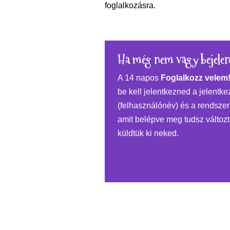
foglalkozásra.
Ha még nem vagy bejelent
A 14 napos
Foglalkozz velem
be kell jelentkezned a jelent
(felhasználónév) és a rendszer
amit belépve meg tudsz változt
küldtük ki neked.