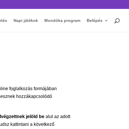
ztés
Napi játékok
Mondóka program
Belépés
nline foglalkozás formájában
 lesznek hozzákapcsolódó
lvégzettnek jelöld be
alul az adott
udsz kattintani a következő