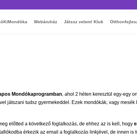
zóKiMondóka
Webáruház
Játssz velem! Klub
Otthonfejles
 napos Mondókaprogramban
, ahol 2 héten keresztül egy-egy o
ivel játszani tudsz gyermekeddel. Ezek mondókák, vagy mesék
meg előtted a következő foglalkozás, de ehhez az is kell, hogy
e
fiókodba érkezik az email a foglalkozás linkjével, de innen is t