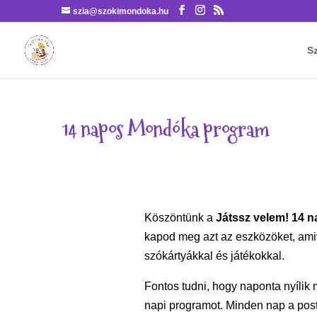
szia@szokimondoka.hu
S
14 napos Mondóka program
Köszöntünk a
Játssz velem! 14
kapod meg azt az eszközöket, am
szókártyákkal és játékokkal.
Fontos tudni, hogy naponta nyílik 
napi programot. Minden nap a posta