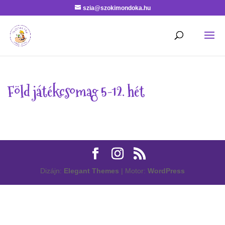
szia@szokimondoka.hu
Föld játékcsomag 5-12. hét
Dizájn:
Elegant Themes
| Motor:
WordPress