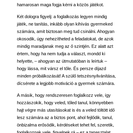
hamarosan maga fogja kérni a közös játékot.
Két dologra figyelj: a foglalkozás legyen mindig
játék, ne tanítás, inkább olyan kihívás gyermeked
számára, amit biztosan meg tud csinálni. Ahogyan
okosodik, úgy nehezítheted a feladatokat, de azok
mindig maradjanak meg az ő szintjén. Ez alatt azt
értem, hogy ha nem tudja a választ, mondd ki
helyette, – ahogyan az útmutatóban is leírtuk –
hogy lássa, mit vársz el tőle. És persze díjazd
minden próbálkozását! A szülő tetszésnyilvánítása,
dícsérete a legjobb motiváció a gyermek számára.
A másik, hogy rendszeresen foglalkozz vele, így
hozzászokik, hogy veled, tőled tanul, könnyebben
hajt végre más utasításokat is és a veled töltött idő
lesz számára az a biztos pont, ahol fejlődik, tanul,
önbizalma erősödik, kérdéseket tehet fel, szeretik,
foglalkoznak vele, figyelnek rá – ez a tapasztalat