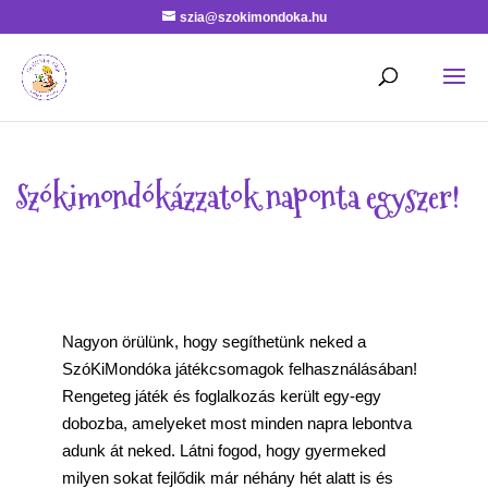
szia@szokimondoka.hu
Szókimondókázzatok naponta egyszer!
Nagyon örülünk, hogy segíthetünk neked a
SzóKiMondóka játékcsomagok felhasználásában!
Rengeteg játék és foglalkozás került egy-egy
dobozba, amelyeket most minden napra lebontva
adunk át neked. Látni fogod, hogy gyermeked
milyen sokat fejlődik már néhány hét alatt is és