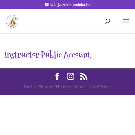
szia@szokimondoka.hu
Instructor Public Account
Dizájn:
Elegant Themes
| Motor:
WordPress