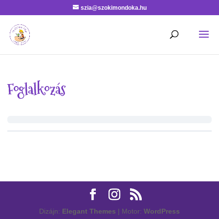
szia@szokimondoka.hu
Foglalkozás
Dizájn:
Elegant Themes
| Motor:
WordPress