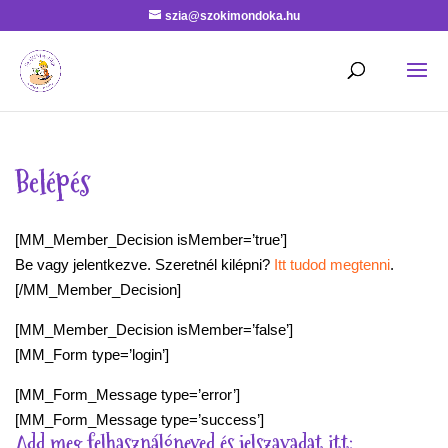
szia@szokimondoka.hu
Belépés
[MM_Member_Decision isMember=’true’]
Be vagy jelentkezve. Szeretnél kilépni?
Itt tudod megtenni
.
[/MM_Member_Decision]
[MM_Member_Decision isMember=’false’]
[MM_Form type=’login’]
[MM_Form_Message type=’error’]
[MM_Form_Message type=’success’]
Add meg felhasználóneved és jelszavadat itt: