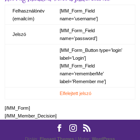
Felhasználónév
[MM_Form_Field
(emailcím)
name=’username’]
[MM_Form_Field
Jelszó
name=’password’]
[MM_Form_Button type=’login’
label=’Login’]
[MM_Form_Field
name=’rememberMe’
label=’Remember me’]
Elfelejtett jelszó
[/MM_Form]
[/MM_Member_Decision]
Dizájn:
Elegant Themes
| Motor:
WordPress