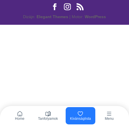
Dizájn:
Elegant Themes
| Motor:
WordPress
Home
Tanfolyamok
Kívánságlista
Menu