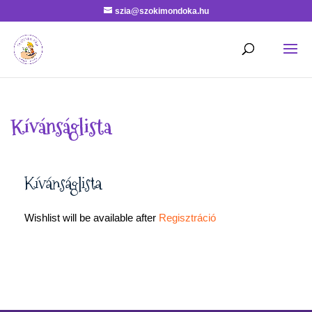
szia@szokimondoka.hu
Kívánságlista
Kívánságlista
Wishlist will be available after
Regisztráció