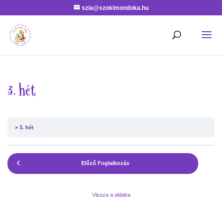
szia@szokimondoka.hu
3. hét
3. hét
Előző Foglalkozás
Vissza a oldalra