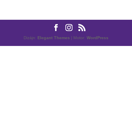
Dizájn:
Elegant Themes
| Motor:
WordPress